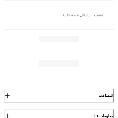
تيشيرت أرايڤال بقصة عادية
المساعدة
معلومات عنا