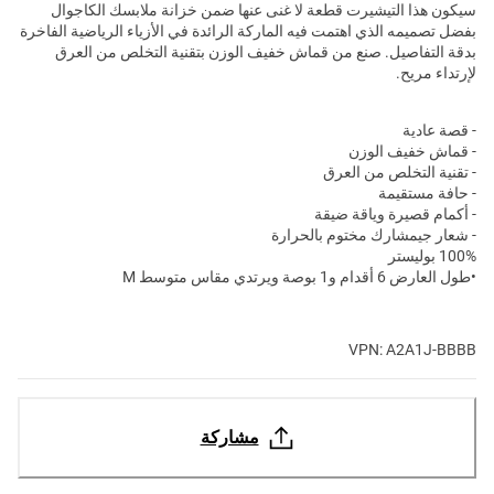
سيكون هذا التيشيرت قطعة لا غنى عنها ضمن خزانة ملابسك الكاجوال
بفضل تصميمه الذي اهتمت فيه الماركة الرائدة في الأزياء الرياضية الفاخرة
بدقة التفاصيل. صنع من قماش خفيف الوزن بتقنية التخلص من العرق
لإرتداء مريح.
- قصة عادية
- قماش خفيف الوزن
- تقنية التخلص من العرق
- حافة مستقيمة
- أكمام قصيرة وياقة ضيقة
- شعار جيمشارك مختوم بالحرارة
100% بوليستر
•طول العارض 6 أقدام و1 بوصة ويرتدي مقاس متوسط M
VPN: A2A1J-BBBB
مشاركة