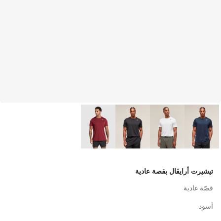
تيشيرت أرايڤال بقصة عادية
قصّة عادية
أسود