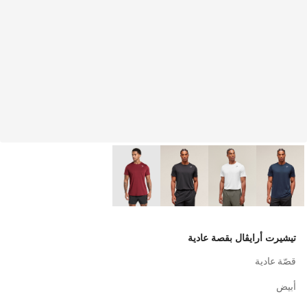
تيشيرت أرايڤال بقصة عادية
قصّة عادية
أبيض