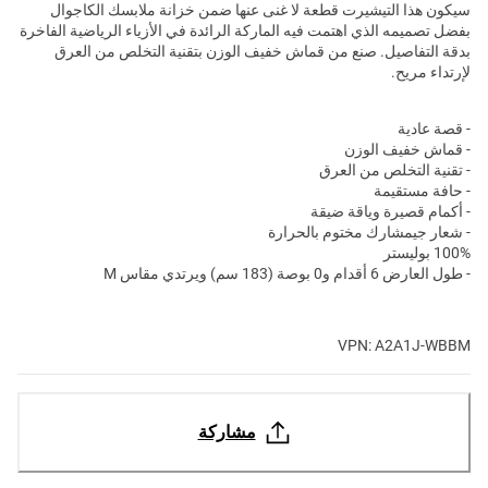
سيكون هذا التيشيرت قطعة لا غنى عنها ضمن خزانة ملابسك الكاجوال
بفضل تصميمه الذي اهتمت فيه الماركة الرائدة في الأزياء الرياضية الفاخرة
بدقة التفاصيل. صنع من قماش خفيف الوزن بتقنية التخلص من العرق
لإرتداء مريح.
- قصة عادية
- قماش خفيف الوزن
- تقنية التخلص من العرق
- حافة مستقيمة
- أكمام قصيرة وياقة ضيقة
- شعار جيمشارك مختوم بالحرارة
100% بوليستر
- طول العارض 6 أقدام و0 بوصة (183 سم) ويرتدي مقاس M
VPN: A2A1J-WBBM
مشاركة