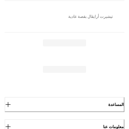
تيشيرت أرايڤال بقصة عادية
المساعدة
معلومات عنا