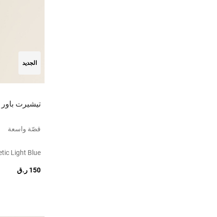
الجديد
تيشيرت باور 
قصّة واسعة
tic Light Blue
150 ر.ق