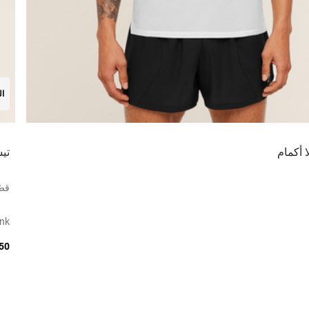
ال
ا أكمام
تي
قصّ
ink
150 ر