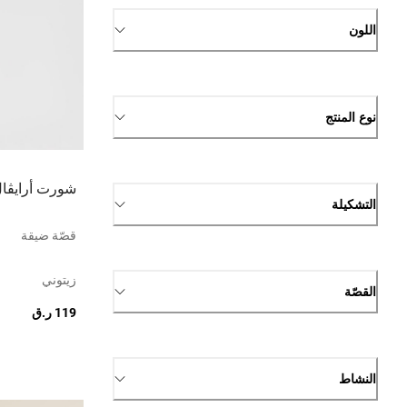
اللون
نوع المنتج
شورت أرايڤال 5 بو
التشكيلة
قصّة ضيقة
زيتوني
القصّة
119 ر.ق
النشاط