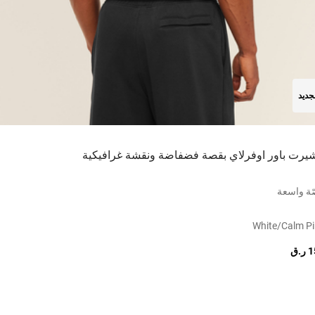
جديد
شيرت باور اوفرلاي بقصة فضفاضة ونقشة غرافيكية
ة واسعة
White/calm P
.ق