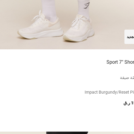
جديد
Sport 7" Shor
ة ضيقة
Impact Burgundy/reset P
.ق