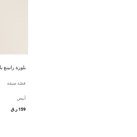
بلوزة رانينغ بل
قصّة ضيقة
أبيض
159 ر.ق