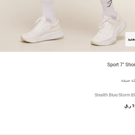
جديد
Sport 7" Shor
ة ضيقة
Stealth Blue/storm B
.ق