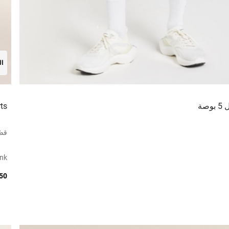
ال
صة
ts
قصّ
ink
150 ر