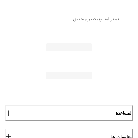
لغينغز ليفتينغ بخصر منخفض
المساعدة
معلومات عنا