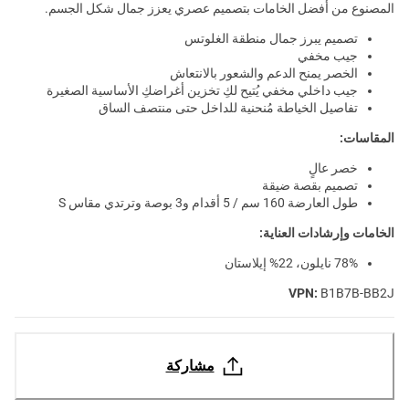
المصنوع من أفضل الخامات بتصميم عصري يعزز جمال شكل الجسم.
تصميم يبرز جمال منطقة الغلوتس
جيب مخفي
الخصر يمنح الدعم والشعور بالانتعاش
جيب داخلي مخفي يُتيح لكِ تخزين أغراضكِ الأساسية الصغيرة
تفاصيل الخياطة مُنحنية للداخل حتى منتصف الساق
المقاسات:
خصر عالٍ
تصميم بقصة ضيقة
طول العارضة 160 سم / 5 أقدام و3 بوصة وترتدي مقاس S
الخامات وإرشادات العناية:
78% نايلون، 22% إيلاستان
VPN:
B1B7B-BB2J
مشاركة