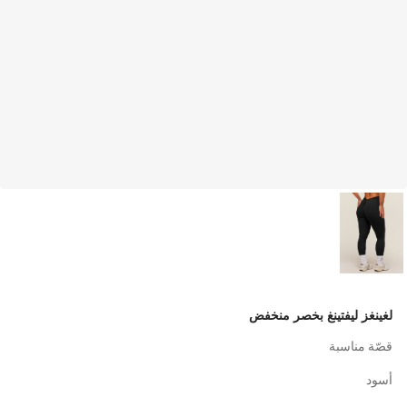
لغينغز ليفتينغ بخصر منخفض
قصّة مناسبة
أسود