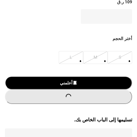
109 ر.ق
أختر الحجم
L
M
S
O
A
D
I
N
G
.
.
L
.
أعلمني
تسليمها إلى الباب الخاص بك.