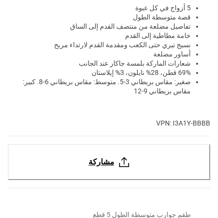
5 أزواج في كل عبوة
قصة متوسطة الطول
تفاصيل مضلعة من منتصف القدم إلى الساق
خامة مطاطية إلى القدم
نسيج تيري حتى الكعب ومقدمة القدم لارتداء مريح
أساور مضلعة
شعارات الماركة بلمسة جاكار عند الجانب
69% قطن، 28% نايلون، 3% إيلاستان
صغير: مقاس بريطاني 3-5. متوسط: مقاس بريطاني 6-8. كبير:
مقاس بريطاني 9-12
VPN: I3A1Y-BBBB
مشاركة
طقم جوارب متوسطة الطول 5 قطع