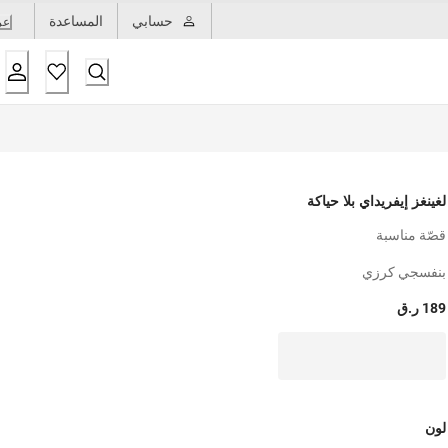
حسابي
المساعدة
عر
لغينغز إيفريداي بلا حياكة
قصّة مناسبة
بنفسجي كرزي
189 ر.ق
لون