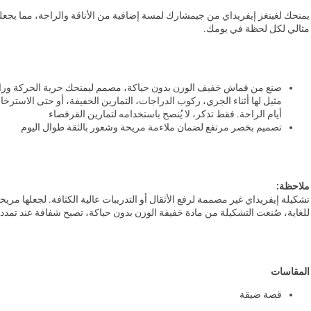
يمنحك لغينغز إيفريداي من جيمشارك لمسة إضافية من الأناقة والراحة، مما يجعل
مثالي لكل لحظة في يومك.
صنع من قماش خفيف الوزن بدون حياكة، مصمم ليمنحك حرية الحركة وراح
مثيل لها أثناء الجري، ركوب الدراجات، التمارين الخفيفة، أو حتى الاسترخا
أيام الراحة. فقط تذكر، لا يُنصح باستخدامه لتمارين القرفصاء
تصميم بخصر مرتفع لضمان ملاءمة مريحة وشعور بالثقة طوال اليوم
ملاحظة:
تشكيلة إيفريداي غير مصممة لرفع الأثقال أو التدريبات عالية الكثافة. لجعلها مريح
للغاية، صُنعت التشكيلة من مادة خفيفة الوزن بدون حياكة، تصبح شفافة عند تمدده
المقاسات
قصة ضيقة