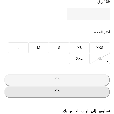
139 ر.ق
أختر الحجم
L
M
S
XS
XXS
XXL
XL
O
A
D
I
N
G
.
.
L
.
O
A
D
I
N
G
.
.
L
.
تسليمها إلى الباب الخاص بك.