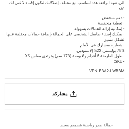
الرياضية الرائعة هذه لتتناسب مع مختلف إطلالاتك لتكون إقتناء لا غنى لك
عنه.
- دعم منخفض
- تغطية منخفضة
- إمكانية إزالة الحمالات بسهولة
- يمكنك إضفاء طابعك الشخصي على الحمالة بإضافة حمالات مختلفة عليها
لشكل متميز
- شعار جيمشارك في الأمام
78% بوليستر، 22% إلاستودين.
- طول العارضة
5 أقدام و8 بوصة (173 سم) وترتدي مقاس XS
- SKU:
VPN: B3A2J-WBBM
مشاركة
حمالة صدر رياضية بتصميم بسيط