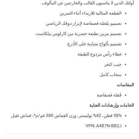
أولئك الذين لا يناسبون القالب والخارجين عن المألوف.
القطعة المثالية للارتداء أثناء التمرين
تصميم بقَصّة فضفاضة لإبراز ذوقك الرياضي
تصميم مزين بطبعة حصرية من كارلوس بيلكاست
تصميم بألواح متباينة على الأذرع
غطاء رأس مزدوج الطبقة
جيب كنغر
سحاب كامل
المقاسات
قَصّة فضفاضة
الخامات وإرشادات العناية
58% قطن، 42% بوليستر، وزن القماش 380 غم/م²، قماش ثقيل
VPN: A4B7N-BB2J