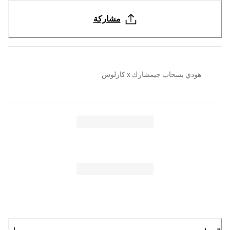
مشاركة
هودي بسحاب جيمشارك x كارلوس