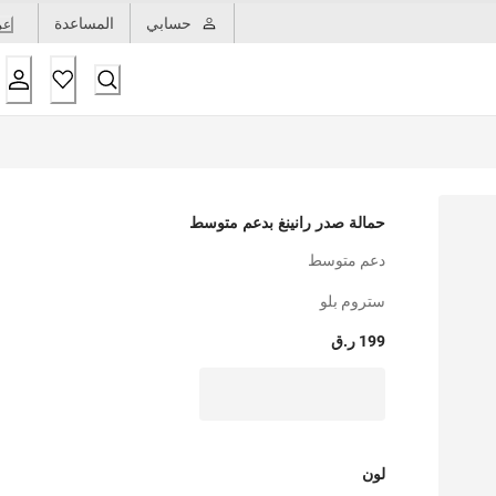
حسابي
المساعدة
عر
حمالة صدر رانينغ بدعم متوسط
دعم متوسط
ستروم بلو
199 ر.ق
لون