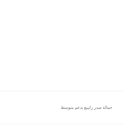
حمالة صدر رانينغ بدعم متوسط