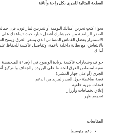
القطعة المثالية للجري بكل راحة وأناقة
سواء كنتِ تجرين أميالك اليومية أو تتدربين لماراثون، فإن حمالة
الصدر الرياضية من جيمشارك أفضل خيار، حيث تساعدك على
الاستمرار بفضل القماش المسامي الذي يمتص العرق ويمنح ال
بالانتعاش، مع بطانة داخلية ناعمة، وتفاصيل عاكسة للحفاظ عل
أمانك.
حواف وشعارات عاكسة لزيادة الوضوح في الإضاءة المنخفضة
تقنية امتصاص العرق للحفاظ على البرودة والجفاف والتركيز أثن
الجري (أو على جهاز المشي)
قصة ضاغطة حول الصدر لمزيد من الدعم
فتحات تهوية خلفية
إغلاق بخطافات وأزرار
تصميم ظهر
المقاسات
دعم متوسط