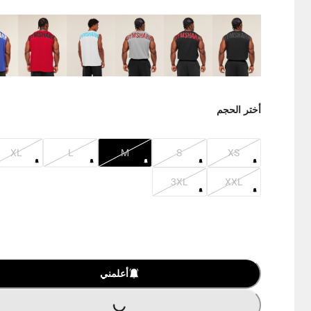
أختر الحجم
XL
L
M
S
XS
3XL
XXL
أعلمني