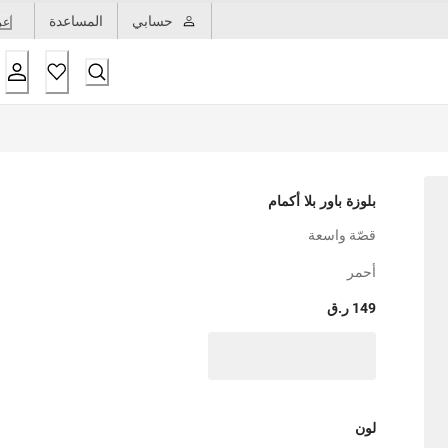
حسابي
المساعدة
عر
بلوزة باور بلا أكمام
قصّة واسعة
أحمر
149 ر.ق
لون