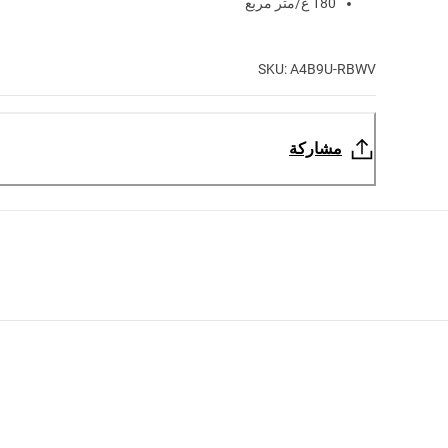
180 غ/متر مربع
SKU: A4B9U-RBWV
مشاركة