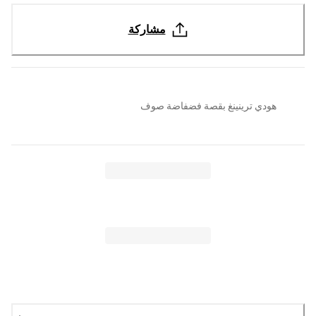
مشاركة
هودي ترينينغ بقصة فضفاضة صوف