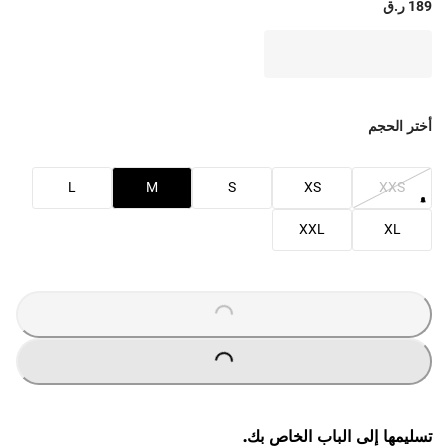
189 ر.ق
أختر الحجم
L
M
S
XS
XXS
XXL
XL
O
A
D
I
N
G
.
.
L
.
O
A
D
I
N
G
.
.
L
.
تسليمها إلى الباب الخاص بك.