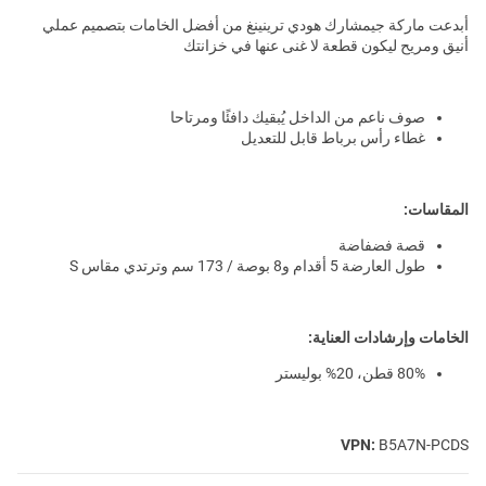
أبدعت ماركة جيمشارك هودي ترينينغ من أفضل الخامات بتصميم عملي
أنيق ومريح ليكون قطعة لا غنى عنها في خزانتك
صوف ناعم من الداخل يُبقيك دافئًا ومرتاحا
غطاء رأس برباط قابل للتعديل
المقاسات:
قصة فضفاضة
طول العارضة 5 أقدام و8 بوصة / 173 سم وترتدي مقاس S
الخامات وإرشادات العناية:
80% قطن، 20% بوليستر
VPN:
B5A7N-PCDS