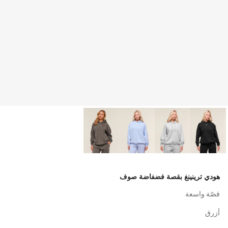
هودي ترينينغ بقصة فضفاضة صوف
قصّة واسعة
أزرق