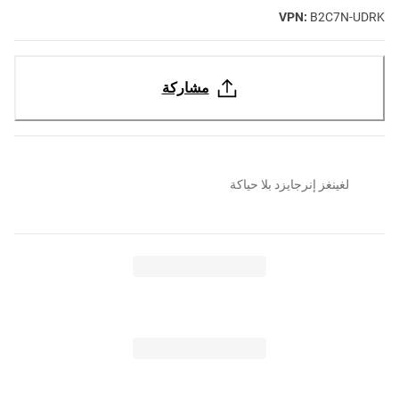
VPN:
B2C7N-UDRK
مشاركة
لغينغز إنرجايزد بلا حياكة