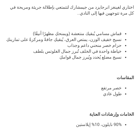
اختاري لغينغز انرجايزد من جيمشارك لتتمتعي بإطلالة جريئة ومريحة في
كل مرة تتوجهين فيها إلى النادي..
قماش مسامي يُبقيك منتعشة (ويمنحكِ مظهرًا أنيقًا)
نسيج خفيف الوزن، يمتص العرق، يُبقيكِ جافةً ومركزةً على تمارينكِ
حزام خصر منحني داعم وجذاب
خياطة واحدة في الخلف تُبرز جمال الغلوتس بلطف
نسيج مضلع يُحدد ويُبرز جمال قوامكِ
المقاسات
خصر مرتفع
طول عادي
الخامات وإرشادات العناية
90% نايلون، 10% إيلاستين