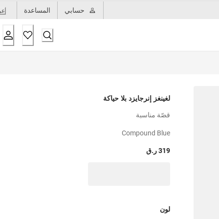
حسابي
المساعدة
عر
لغينغز إنرجايزد بلا حياكة
قصّة مناسبة
Compound Blue
319 ر.ق
لون