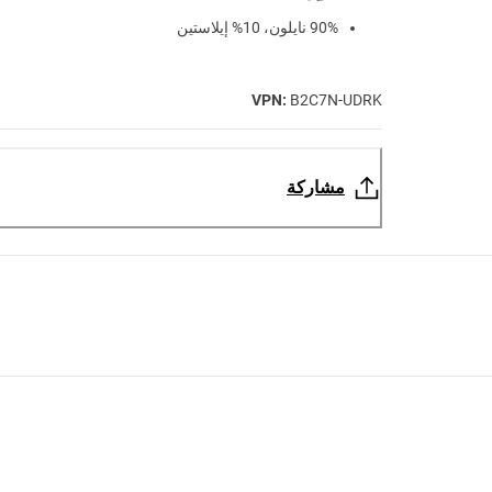
90% نايلون، 10% إيلاستين
VPN:
B2C7N-UDRK
مشاركة