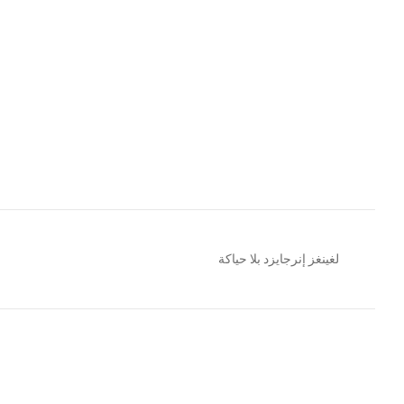
لغينغز إنرجايزد بلا حياكة