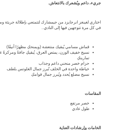
جريء، داعم ويُشعرك بالانتعاش.
اختاري لغينغز انرجايزد من جيمشارك لتتمتعي بإطلالة جريئة وم
في كل مرة تتوجهين فيها إلى النادي..
قماش مسامي يُبقيك منتعشة (ويمنحكِ مظهرًا أنيقًا)
نسيج خفيف الوزن، يمتص العرق، يُبقيكِ جافةً ومركزةً ع
تمارينكِ
حزام خصر منحني داعم وجذاب
خياطة واحدة في الخلف تُبرز جمال الغلوتس بلطف
نسيج مضلع يُحدد ويُبرز جمال قوامكِ
المقاسات
خصر مرتفع
طول عادي
الخامات وإرشادات العناية