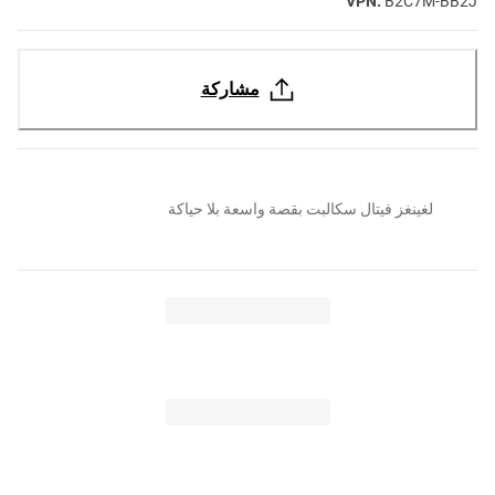
VPN:
B2C7M-BB2J
مشاركة
لغينغز فيتال سكالبت بقصة واسعة بلا حياكة