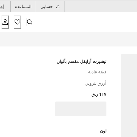
حسابي
المساعدة
عر
تيشيرت أرايفل مقسم بألوان
قصّة عادية
أزرق بترولي
119 ر.ق
لون