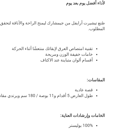
لأداء أفضل يوم بعد يوم
صُنع تيشيرت أرايفل من جيمشارك ليمنح الراحة والأناقة لتحقق ا
المطلوب.
تقنية امتصاص العرق لإبقائك منتعشًا أثناء الحركة
خامات خفيفة الوزن ومريحة
أقسام ألوان متباينة عند الاكتاف
المقاسات:
قصة عادية
طول العارض 5 أقدام و11 بوصة / 180 سم ويرتدي مقاس M
الخامات وإرشادات العناية:
100% بوليستر