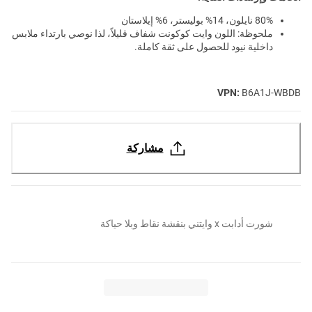
80% نايلون، 14% بوليستر، 6% إيلاستان
ملحوظة: اللون وايت كوكونت شفاف قليلاً، لذا نوصي بارتداء ملابس
داخلية نيود للحصول على ثقة كاملة.
VPN:
B6A1J-WBDB
مشاركة
شورت أدابت x وايتني بنقشة نقاط وبلا حياكة