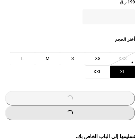
199 ر.ق
أختر الحجم
L
M
S
XS
XXS
XXL
XL
LOADING
...
LOADING
...
تسليمها إلى الباب الخاص بك.