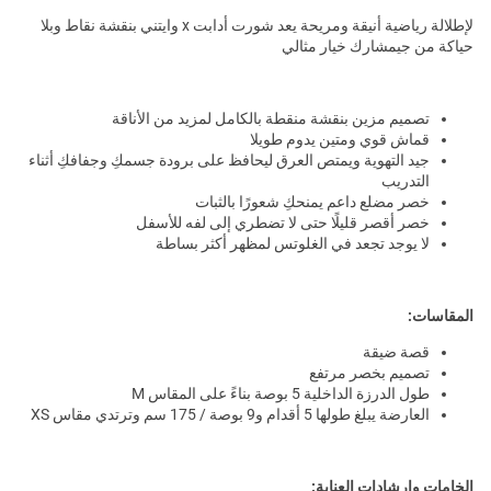
لإطلالة رياضية أنيقة ومريحة يعد شورت أدابت x وايتني بنقشة نقاط وبلا
حياكة من جيمشارك خيار مثالي
تصميم مزين بنقشة منقطة بالكامل لمزيد من الأناقة
قماش قوي ومتين يدوم طويلا
جيد التهوية ويمتص العرق ليحافظ على برودة جسمكِ وجفافكِ أثناء
التدريب
خصر مضلع داعم يمنحكِ شعورًا بالثبات
خصر أقصر قليلًا حتى لا تضطري إلى لفه للأسفل
لا يوجد تجعد في الغلوتس لمظهر أكثر بساطة
المقاسات:
قصة ضيقة
تصميم بخصر مرتفع
طول الدرزة الداخلية 5 بوصة بناءً على المقاس M
العارضة يبلغ طولها 5 أقدام و9 بوصة / 175 سم وترتدي مقاس XS
الخامات وإرشادات العناية: