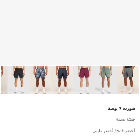
شورت 7 بوصة
قصّة ضيقة
أخضر فاتح/ أخضر طيني