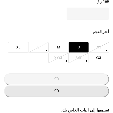
169 ر.ق
أختر الحجم
XL
L
M
S
XS
XXXL
3XL
XXL
O
A
D
IN
G
L
...
O
A
D
IN
G
L
...
تسليمها إلى الباب الخاص بك.