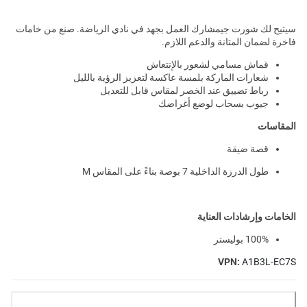
سيتيح لك شورت جيمشارك العمل بجهد في نادي الرياضة. صنع من خامات
فاخرة لضمان المتانة والدعم اللازم.
قماش مسامي لشعور بالإنتعاش
شعارات الماركة بلمسة عاكسة لتعزيز الرؤية بالليل
رباط تضييق عند الخصر لمقاس قابل للتعديل
جيوب بسحاب لوضع أغراضك
المقاسات
قصة ضيقة
طول الدرزة الداخلية 7 بوصة بناءً على المقاس M
الخامات وإرشادات العناية
100% بوليستر
VPN:
A1B3L-EC7S