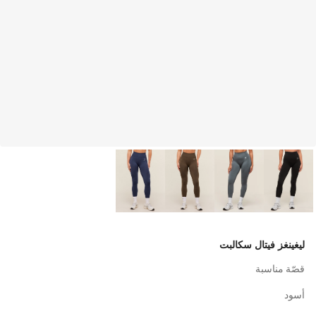
ليغينغز فيتال سكالبت
قصّة مناسبة
أسود