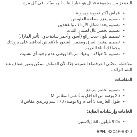
اليغينغز من مجموعة فيتال هو خيار البنات الرياضيّات في كل مرة.
قماش أكثر نعومة ومرونة
تصميم يعزز منطقة الغلوتس
تصميم يحدد شكل الأرداف والفخذين
تصميم بخصر عال لضمان الثبات
تصميم بلون جديد رائع (أسود وأحمر سادة بدون تأثير المارل)
تصميم يمتص العرق ويضمن الشعور بالانتعاش ليحافظ على برودتك
وجفافك أثناء التدريب
تصميم بلا حياكة = يبقيك مرتاحًا ويعني عدم وجود أي تشتيت
ملاحظة:: تجنّبي القرفصاء العميقة جدًا، لأن القماش ممكن يصير شفاف عند
الشد الزائد..
المقاسات
تصميم بخصر مرتفع
25 بوصة من الداخل بناءً على المقاس M
طول العارضة 5 أقدام و8 بوصة/ 173 سم ويرتدي مقاس S
الخامات وإرشادات العناية:
92% نايلون، 8% إيلاستين
VPN:
B3C4P-BB2J