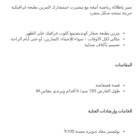
تميز بإطلالة رياضية أنيقة مع تيشيرت جيمشارك المزين بطبعة غرافيكية
جريئة تمنحه شكل متفرد
يتزين بطبعة شعار كونديشنينغ كلوب غرافيك على الظهر
مثالي لكل الأوقات – سواء للإحماء، التمارين، أو حتى أيام الراحة
تصميم بأكتاف متدلية
المقاسات
قصة فضفاضة
طول العارض 183 سم/ 6 أقدام ويرتدي مقاس M
الخامات وإرشادات العناية
بوليستر معاد تدويره بنسبة 100%