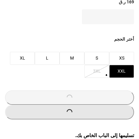
169 ر.ق
أختر الحجم
XL
L
M
S
XS
3XL
XXL
O
A
D
I
N
G
.
.
L
.
O
A
D
I
N
G
.
.
L
.
تسليمها إلى الباب الخاص بك.