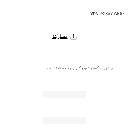
VPN:
A2B5Y-WB57
مشاركة
تيشيرت كونديشنينغ كلوب بقصة فضفاضة