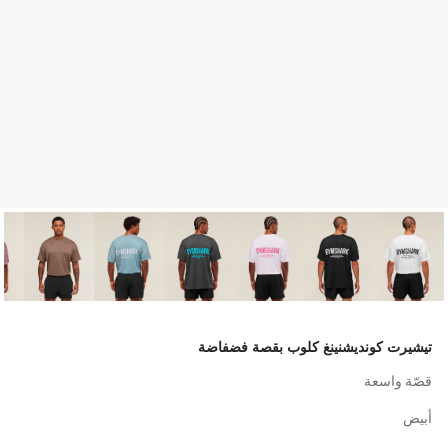
تيشيرت كونديشنينغ كلوب بقصة فضفاضة
قصّة واسعة
أبيض