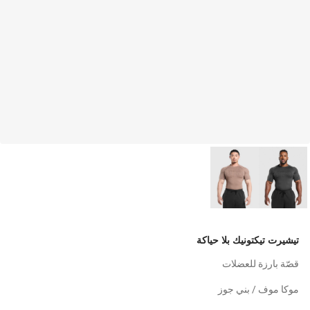
تيشيرت تيكتونيك بلا حياكة
قصّة بارزة للعضلات
موكا موف / بني جوز