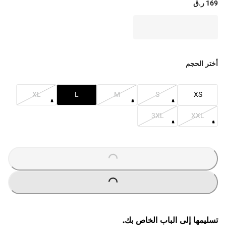
169 ر.ق
أختر الحجم
XL
L
M
S
XS
3XL
XXL
O
A
D
I
N
G
.
.
L
.
O
A
D
I
N
G
.
.
L
.
تسليمها إلى الباب الخاص بك.