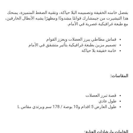
بفضل خامته الخفيفة وتصميمه البلا حياكة، وتقنية الضغط المتميزة، يمنحك
هذا التيشيرت من جيمشارك قوامًا مشدودًا ومظهرًا يشبه الأبطال الخارقين،
مع طبعة غرافيكية عصرية في الأمام.
قماش مطاطي يبرز العضلات ويعزز القوام
تصميم مزين بطبعة غرافيكية بتأثير متشقق في الأمام
خامة خفيفة بلا حياكة
المقاسات:
قصة تبرز العضلات
طول عادي
طول العارض 5 اقدام و10 بوصة / 178 سم ويرتدي مقاس L
الخامات وإرشادات العناية: