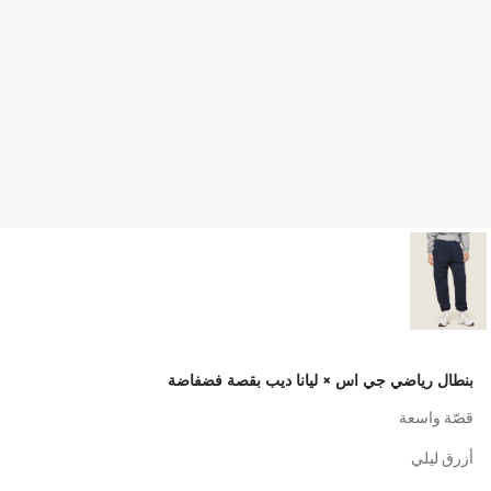
بنطال رياضي جي اس × ليانا ديب بقصة فضفاضة
قصّة واسعة
أزرق ليلي