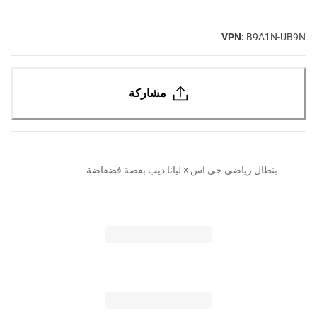
VPN:
B9A1N-UB9N
مشاركة
بنطال رياضي جي اس × ليانا ديب بقصة فضفاضة