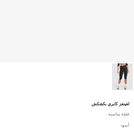
لغينغز كابري بكشكش
قصّة مناسبة
أسود