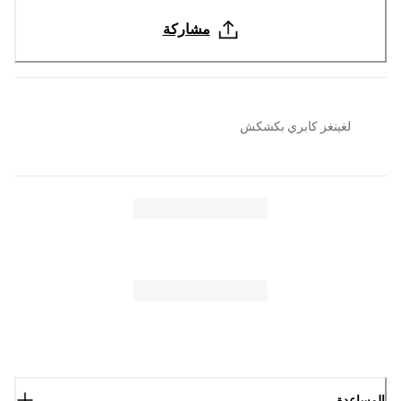
مشاركة
لغينغز كابري بكشكش
المساعدة