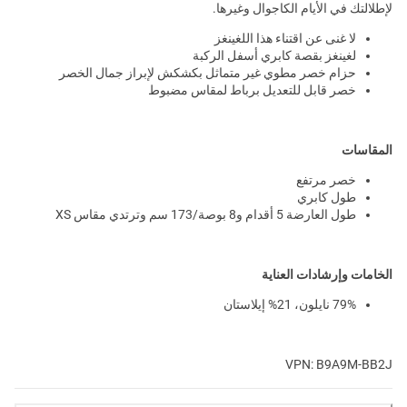
لإطلالتك في الأيام الكاجوال وغيرها.
لا غنى عن اقتناء هذا اللغينغز
لغينغز بقصة كابري أسفل الركبة
حزام خصر مطوي غير متماثل بكشكش لإبراز جمال الخصر
خصر قابل للتعديل برباط لمقاس مضبوط
المقاسات
خصر مرتفع
طول كابري
طول العارضة 5 أقدام و8 بوصة/173 سم وترتدي مقاس XS
الخامات وإرشادات العناية
79% نايلون، 21% إيلاستان
VPN: B9A9M-BB2J