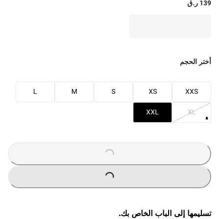
139 ر.ق
أختر الحجم
L
M
S
XS
XXS
XXL
XL
O
A
D
I
N
G
.
.
L
.
O
A
D
I
N
G
.
.
L
.
تسليمها إلى الباب الخاص بك.