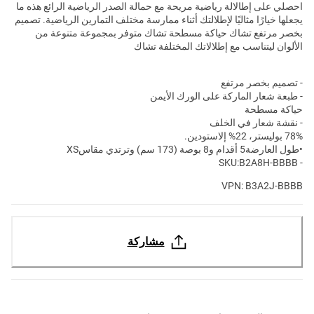
احصلي على إطالالة رياضية مريحة مع حمالة الصدر الرياضية الرائع هذه ما
يجعلها خيارًا مثاليًا لإطلالتك أثناء ممارسة مختلف التمارين الرياضية. تصميم
بخصر مرتفع تشاك حياكة مسطحة تشاك متوفر بمجموعة متنوعة من
الألوان ليتناسب مع إطلالاتك المختلفة تشاك
- تصميم بخصر مرتفع
- طبعة شعار الماركة على الورك الأيمن
حياكة مسطحة
- نقشة شعار في الخلف
78% بوليستر، 22% إلاستودين.
•طول العارضة
5 أقدام و8 بوصة (173 سم) وترتدي مقاسXS
- SKU:B2A8H-BBBB
VPN: B3A2J-BBBB
مشاركة