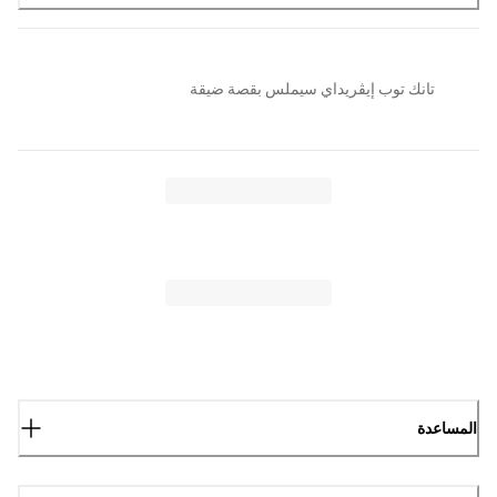
تانك توب إيڤريداي سيملس بقصة ضيقة
المساعدة