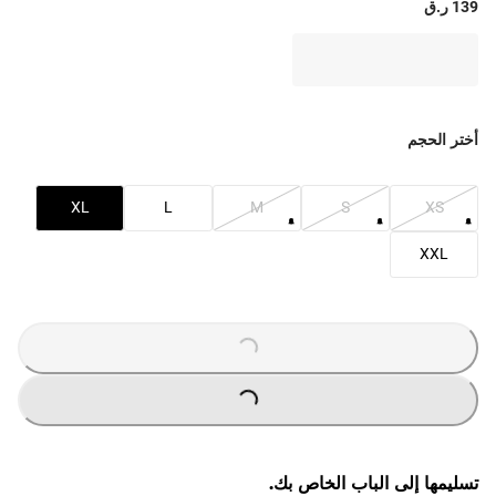
139 ر.ق
أختر الحجم
XL
L
M
S
XS
XXL
O
A
D
IN
G
L
...
O
A
D
IN
G
L
...
تسليمها إلى الباب الخاص بك.