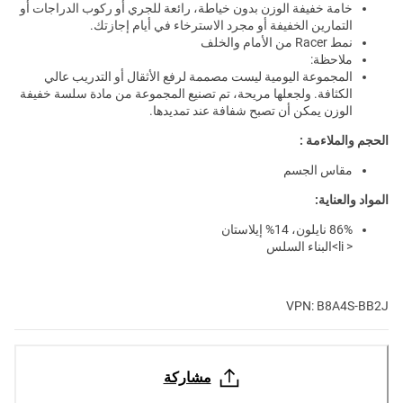
خامة خفيفة الوزن بدون خياطة، رائعة للجري أو ركوب الدراجات أو
التمارين الخفيفة أو مجرد الاسترخاء في أيام إجازتك.
نمط Racer من الأمام والخلف
ملاحظة:
المجموعة اليومية ليست مصممة لرفع الأثقال أو التدريب عالي
الكثافة. ولجعلها مريحة، تم تصنيع المجموعة من مادة سلسة خفيفة
الوزن يمكن أن تصبح شفافة عند تمديدها.
الحجم والملاءمة :
مقاس الجسم
المواد والعناية:
86% نايلون، 14% إيلاستان
< li>البناء السلس
VPN: B8A4S-BB2J
مشاركة