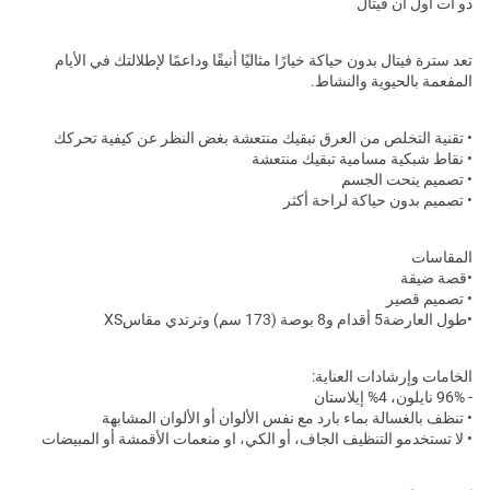
دو ات اول ان فيتال
تعد سترة فيتال بدون حياكة خيارًا مثاليًا أنيقًا وداعمًا لإطلالتك في الأيام
المفعمة بالحيوية والنشاط.
• تقنية التخلص من العرق تبقيك منتعشة بغض النظر عن كيفية تحركك
• نقاط شبكية مسامية تبقيك منتعشة
• تصميم ينحت الجسم
• تصميم بدون حياكة لراحة أكثر
المقاسات
•قصة ضيقة
• تصميم قصير
•طول العارضة
5 أقدام و8 بوصة (173 سم) وترتدي مقاسXS
الخامات وإرشادات العناية:
- 96% نايلون، 4% إيلاستان
• تنظف بالغسالة بماء بارد مع نفس الألوان أو الألوان المشابهة
• لا تستخدمو التنظيف الجاف، أو الكي، او منعمات الأقمشة أو المبيضات