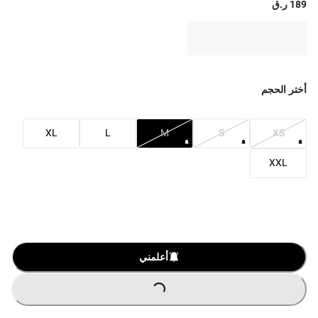
189 ر.ق
أختر الحجم
XL
L
M
S
XS
XXL
أعلمني
LOADING
...