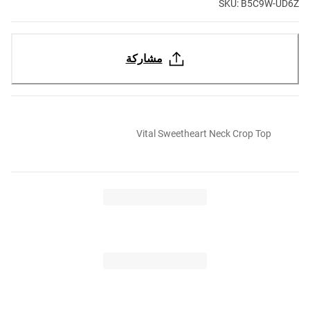
SKU: B5C9W-UD6Z
مشاركة
Vital Sweetheart Neck Crop Top