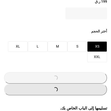
199 ر.ق
أختر الحجم
XL
L
M
S
XS
XXL
LOADING
...
LOADING
...
تسليمها إلى الباب الخاص بك.