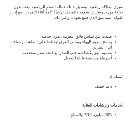
تميزي بإطلالة رياضية أنيقة بإرتدائك حمالة الصدر الرياضية ليفت بدون
حياكة من جيمشارك. صُمّمت لتمنحك تركيزًا كاملًا أثناء التمرين، مع إبراز
القوام المتناسق الذي صنع بجهدك والتزامك.
صنعت من قماش فائق النعومة، بدون خياطة
يسمح بمرور الهواء ويمتص العرق ليحافظ على انتعاشك وجفافك
أثناء التمرين
تصميم أنيق بكشكشة على الصدر مع فتحة صدر منخفضة
أشرطة مطاطية قابلة للتعديل
المقاسات
دعم خفيف
الخامات وإرشادات العناية
90% نايلون، 10% إيلاستان