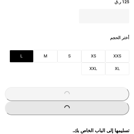
125 ر.ق
أختر الحجم
L
M
S
XS
XXS
XXL
XL
O
A
D
I
N
G
.
.
L
.
O
A
D
I
N
G
.
.
L
.
تسليمها إلى الباب الخاص بك.