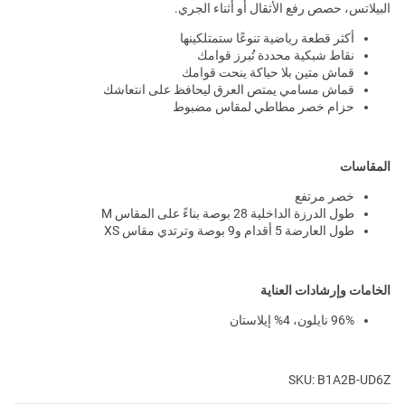
البيلاتس، حصص رفع الأثقال أو أثناء الجري.
أكثر قطعة رياضية تنوعًا ستمتلكينها
نقاط شبكية محددة تُبرز قوامك
قماش متين بلا حياكة ينحت قوامك
قماش مسامي يمتص العرق ليحافظ على انتعاشك
حزام خصر مطاطي لمقاس مضبوط
المقاسات
خصر مرتفع
طول الدرزة الداخلية 28 بوصة بناءً على المقاس M
طول العارضة 5 أقدام و9 بوصة وترتدي مقاس XS
الخامات وإرشادات العناية
96% نايلون، 4% إيلاستان
SKU: B1A2B-UD6Z