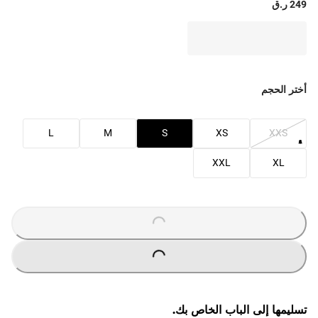
249 ر.ق
أختر الحجم
L
M
S
XS
XXS
XXL
XL
O
A
D
I
N
G
.
.
L
.
O
A
D
I
N
G
.
.
L
.
تسليمها إلى الباب الخاص بك.