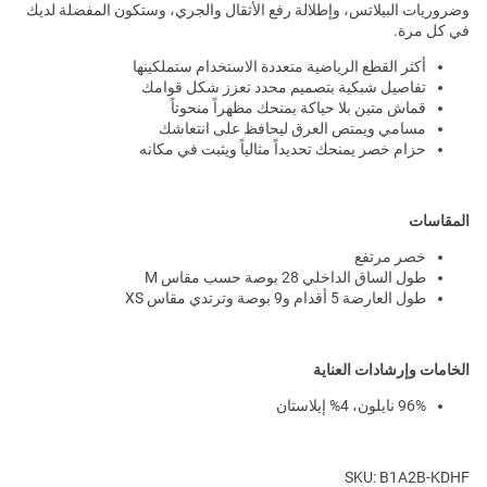
وضروريات البيلاتس، وإطلالة رفع الأثقال والجري، وستكون المفضلة لديك
في كل مرة.
أكثر القطع الرياضية متعددة الاستخدام ستملكينها
تفاصيل شبكية بتصميم محدد تعزز شكل قوامك
قماش متين بلا حياكة يمنحك مظهراً منحوتاً
مسامي ويمتص العرق ليحافظ على انتعاشك
حزام خصر يمنحك تحديداً مثالياً ويثبت في مكانه
المقاسات
خصر مرتفع
طول الساق الداخلي 28 بوصة حسب مقاس M
طول العارضة 5 أقدام و9 بوصة وترتدي مقاس XS
الخامات وإرشادات العناية
96% نايلون، 4% إيلاستان
SKU: B1A2B-KDHF