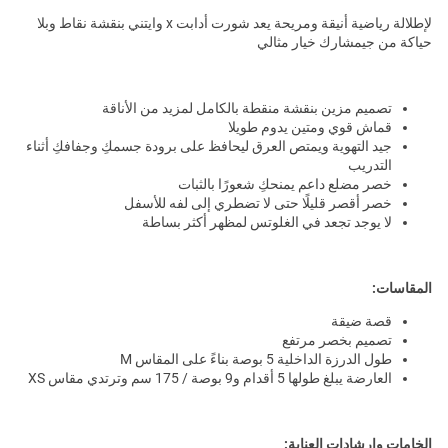
لإطلالة رياضية أنيقة ومريحة يعد شورت أدابت x وايتني بنقشة نقاط وبلا
حياكة من جيمشارك خيار مثالي
تصميم مزين بنقشة منقطة بالكامل لمزيد من الأناقة
قماش قوي ومتين يدوم طويلا
جيد التهوية ويمتص العرق ليحافظ على برودة جسمكِ وجفافكِ أثناء
التدريب
خصر مضلع داعم يمنحكِ شعورًا بالثبات
خصر أقصر قليلًا حتى لا تضطري إلى لفه للأسفل
لا يوجد تجعد في الغلوتس لمظهر أكثر بساطة
المقاسات:
قصة ضيقة
تصميم بخصر مرتفع
طول الدرزة الداخلية 5 بوصة بناءً على المقاس M
العارضة يبلغ طولها 5 أقدام و9 بوصة / 175 سم وترتدي مقاس XS
الخامات وإرشادات العناية: