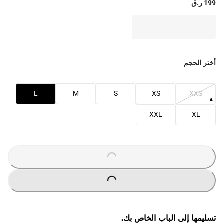
199 ر.ق
أختر الحجم
L
M
S
XS
XXS
XXL
XL
O
A
D
I
N
G
.
.
L
.
O
A
D
I
N
G
.
.
L
.
تسليمها إلى الباب الخاص بك.