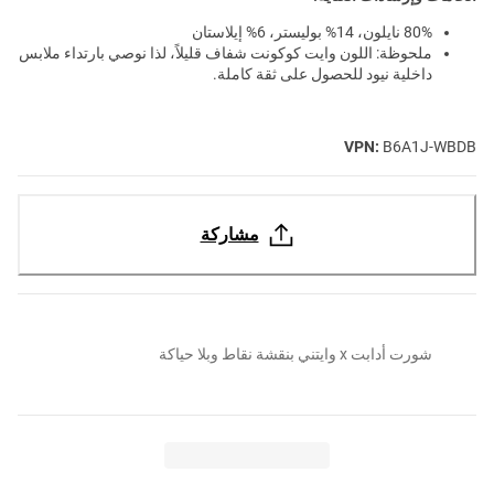
80% نايلون، 14% بوليستر، 6% إيلاستان
ملحوظة: اللون وايت كوكونت شفاف قليلاً، لذا نوصي بارتداء ملابس
داخلية نيود للحصول على ثقة كاملة.
VPN:
B6A1J-WBDB
مشاركة
شورت أدابت x وايتني بنقشة نقاط وبلا حياكة