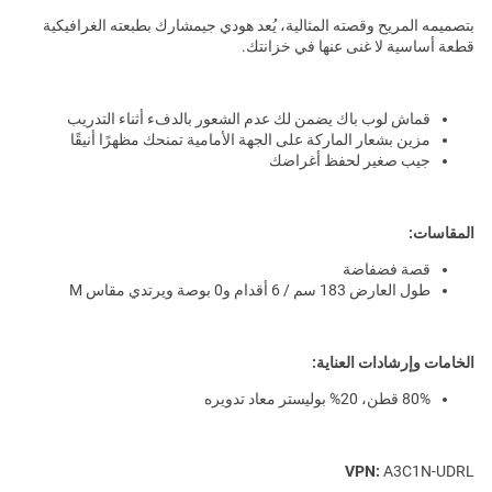
بتصميمه المريح وقصته المثالية، يُعد هودي جيمشارك بطبعته الغرافيكية
قطعة أساسية لا غنى عنها في خزانتك.
قماش لوب باك يضمن لك عدم الشعور بالدفء أثناء التدريب
مزين بشعار الماركة على الجهة الأمامية تمنحك مظهرًا أنيقًا
جيب صغير لحفظ أغراضك
المقاسات:
قصة فضفاضة
طول العارض 183 سم / 6 أقدام و0 بوصة ويرتدي مقاس M
الخامات وإرشادات العناية:
80% قطن، 20% بوليستر معاد تدويره
VPN:
A3C1N-UDRL