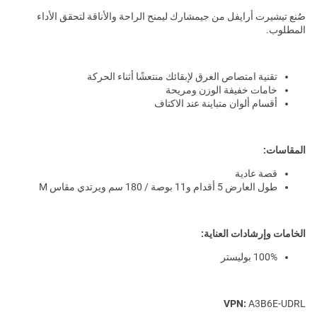
صُنع تيشيرت أرايفل من جيمشارك ليمنح الراحة والأناقة لتحقق الأداء
المطلوب.
تقنية امتصاص العرق لإبقائك منتعشًا أثناء الحركة
خامات خفيفة الوزن ومريحة
أقسام ألوان متباينة عند الاكتاف
المقاسات:
قصة عادية
طول العارض 5 أقدام و11 بوصة / 180 سم ويرتدي مقاس M
الخامات وإرشادات العناية:
100% بوليستر
VPN:
A3B6E-UDRL