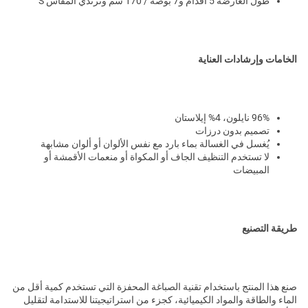
طول العارضة 5 أقدام و7 بوصة / 170 سم وترتدي المقاس S
الخامات وإرشادات العناية
96% نايلون، 4% إيلاستان
تصميم بدون درزات
يُغسل في الغسالة بماء بارد مع نفس الألوان أو ألوان مشابهة
لا تستخدم التنظيف الجاف أو المكواة أو منعمات الأقمشة أو
المبيضات
طريقة التصنيع
صنع هذا المنتج باستخدام تقنية الصباغة المحفزة التي تستخدم كمية أقل من
الماء والطاقة والمواد الكيميائية، كجزء من استراتيجيتنا للاستدامة لتقليل