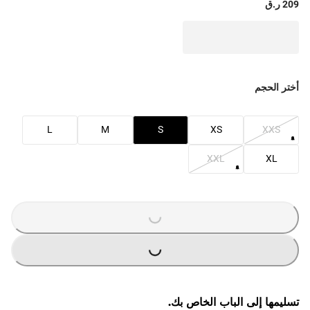
209 ر.ق
أختر الحجم
L
M
S
XS
XXS
XXL
XL
G
...
L
O
A
D
I
N
G
...
L
O
A
D
I
N
تسليمها إلى الباب الخاص بك.