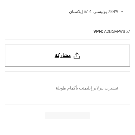
784% بوليستر، 14% إيلاستان
VPN:
A2B5M-WB57
مشاركة
تيشيرت بيزلاير إيليمنت بأكمام طويلة