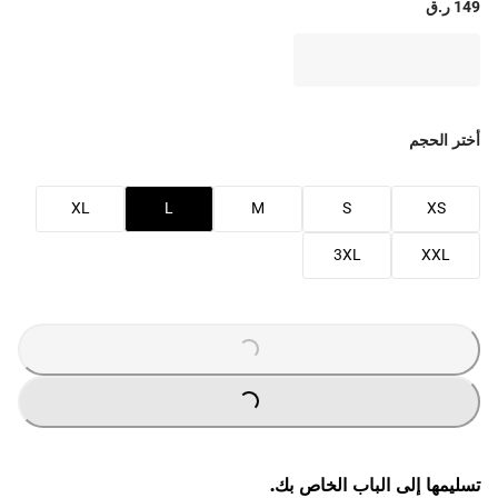
149 ر.ق
أختر الحجم
XL
L
M
S
XS
3XL
XXL
LOADING
...
LOADING
...
تسليمها إلى الباب الخاص بك.