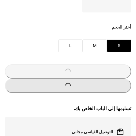
أختر الحجم
L
M
S
O
A
D
I
N
G
.
.
L
.
O
A
D
I
N
G
.
.
L
.
تسليمها إلى الباب الخاص بك.
التوصيل القياسي مجاني