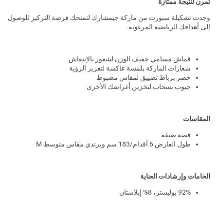
تمرن لنتيجة ممتازة
وجدت تشكيلة سبورت من ماركة جيمشارك لتمنحك فرصة التركيز للوصول
إلى أهدافك الرياضية المرغوبة.
قماش مسامي خفيف الوزن لشعور بالإنتعاش
شعارات الماركة بلمسة عاكسة لتعزيز الرؤية
خصر برباط تضييق لمقاس مضبوط
جيوب بسحاب لتخزين أغراضك الأخرى
المقاسات
قصة ضيقة
طول العارض 6 أقدام/183 سم ويرتدي مقاس متوسط M
الخامات وإرشادات العناية
92% بوليستر، 8% إيلاستان