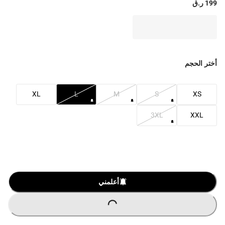
199 ر.ق
أختر الحجم
XL
L
M
S
XS
3XL
XXL
O
A
D
I
N
G
.
.
L
.
أعلمني