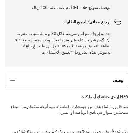
توصيل متوقع خلال 1-3 أيام عمل على 300 ريال
إرجاع مجاني* لجميع الطلبيات
خدمة إرجاع سهلة وسريعة خلال 30 يوم للمنتجات بشرط
أن تكون غير مرتداة، غير مستخدمة، وغير مغسولة مع بقاء
بطاقة التعليق مرفقة. لا يمكننا قبول أي طلب إرجاع لا
يستوفي هذه الشروط. *تطبق الاستثناءات
وصف
H2O إروي عطشك أينما كنت
تعد قارورة الماء هذه من جيمشارك قطعة عملية أنيقة تمكنكم من البقاء
منتعشين سوار في نادي الرياضة أو المنزل.
ملاحظة: لأسباب تتعلق بالنظافة، جميع زجاجاتنا وقارورات وخلاطاتناغير