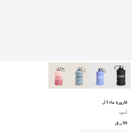
قارورة ماء 1 ل
أسود
59 ر.ق