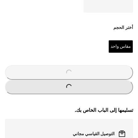
أختر الحجم
مقاس واحد
O
A
D
I
N
G
.
.
L
.
O
A
D
I
N
G
.
.
L
.
تسليمها إلى الباب الخاص بك.
التوصيل القياسي مجاني