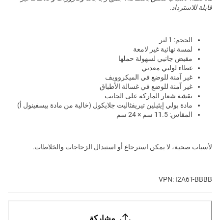
قابلة للاسترداد.
الحجم: 1 لتر
لمسة نهائية غير لامعة
مقبض جانبي لسهولة حملها
غطاء لولبي معدني
غير آمنة للوضع في الميكروويف
غير آمنة للوضع في غسالة الأطباق
نقشة شعار الماركة على الجانب
مادة بولي إيثيلين تيريفثاليت جلايكول (خالية من مادة بيسفينول أ)
المقاس: 11.5 سم × 24 سم
لأسباب صحية، لا يمكن استرجاع أو استبدال الزجاجات والخلاطات.
VPN: I2A6T-BBBB
مشاركة