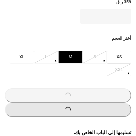
359 ر.ق
أختر الحجم
XL
L
M
S
XS
XXL
O
A
D
IN
G
L
...
O
A
D
IN
G
L
...
تسليمها إلى الباب الخاص بك.