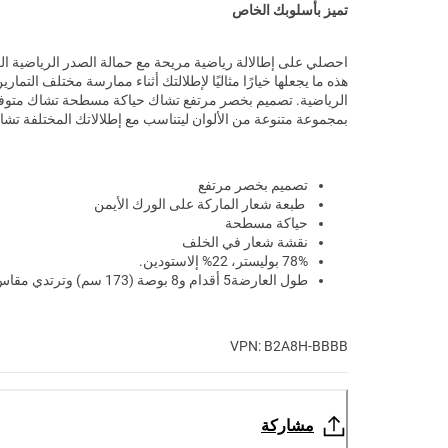
تميز بأسلوبك الخاص
احصلي على إطالالة رياضية مريحة مع حمالة الصدر الرياضية الر
هذه ما يجعلها خيارًا مثاليًا لإطلالتك أثناء ممارسة مختلف التماري
الرياضية. تصميم بخصر مرتفع تشاك حياكة مسطحة تشاك متوف
بمجموعة متنوعة من الألوان ليتناسب مع إطلالاتك المختلفة تشا
تصميم بخصر مرتفع
طبعة شعار الماركة على الورك الأيمن
حياكة مسطحة
نقشة شعار في الخلف
78% بوليستر، 22% إلاستودين.
طول العارضة5 أقدام و8 بوصة (173 سم) وترتدي مقاسXS
VPN: B2A8H-BBBB
مشاركة