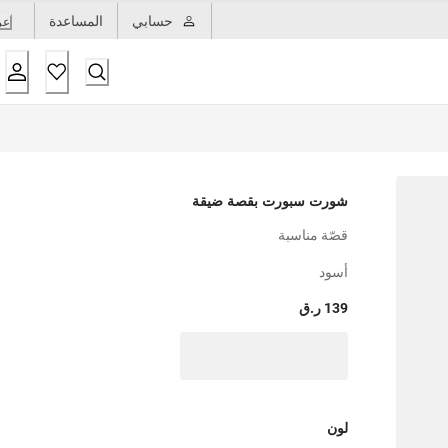
حسابي
المساعدة
عر
شورت سبورت بقصة ضيقة
قصّة مناسبة
أسود
139 ر.ق
لون