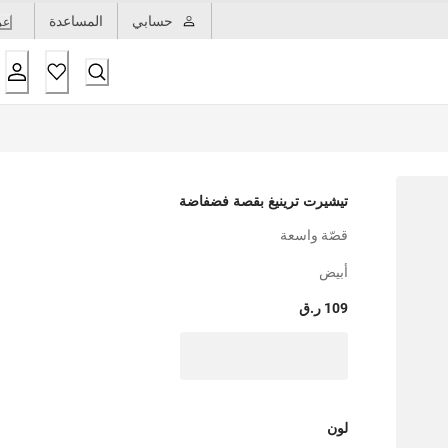
حسابي
المساعدة
عر
تيشيرت ترينيغ بقصة فضفاضة
قصّة واسعة
أبيض
109 ر.ق
لون