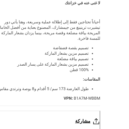
لا غنى عنه في خزانتك
أحياناً تحتاجين فقط إلى إطلالة عملية وسريعة، وهنا يأتي دور
تيشيرت ترينينغ من جيمشارك، المصنوع بعناية من أفضل الخام
المريحة بياقة مضلعة وقصة مريحة، بينما يزدان بشعار الماركة
للمسة فاخرة.
تصميم بقصة فضفاضة
تصميم مزين بشعار الماركة
تصميم بياقة مضلعة
تصميم مزين بشعار الماركة على يسار الصدر
100% قطن
المقاسات:
طول العارضة 173 سم/ 5 أقدام و8 بوصة وترتدي مقاس XS
VPN:
B1A7M-WBBM
مشاركة