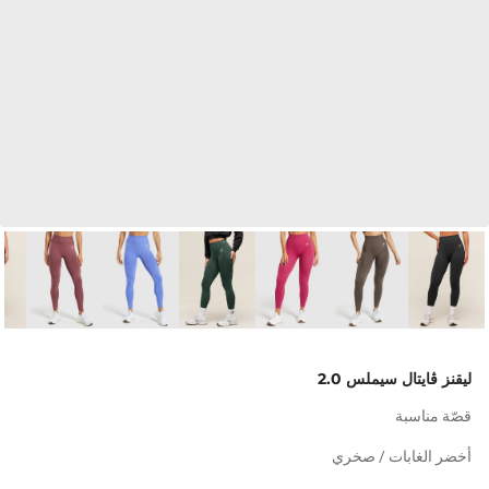
ليقنز ڤايتال سيملس 2.0
قصّة مناسبة
أخضر الغابات / صخري