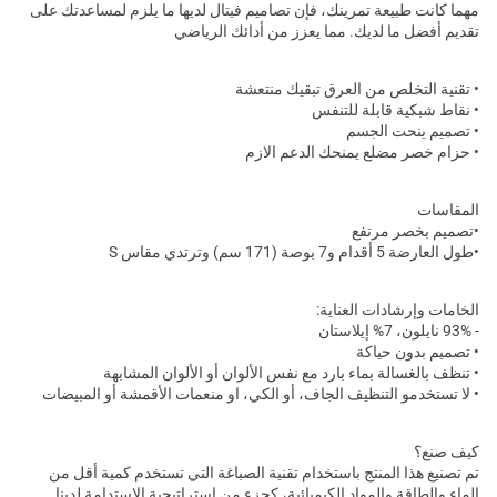
مهما كانت طبيعة تمرينك، فإن تصاميم فيتال لديها ما يلزم لمساعدتك على
تقديم أفضل ما لديك. مما يعزز من أدائك الرياضي
• تقنية التخلص من العرق تبقيك منتعشة
• نقاط شبكية قابلة للتنفس
• تصميم ينحت الجسم
• حزام خصر مضلع يمنحك الدعم الازم
المقاسات
•تصميم بخصر مرتفع
•طول العارضة 5 أقدام و7 بوصة (171 سم) وترتدي مقاس S
الخامات وإرشادات العناية:
- 93% نايلون، 7% إيلاستان
• تصميم بدون حياكة
• تنظف بالغسالة بماء بارد مع نفس الألوان أو الألوان المشابهة
• لا تستخدمو التنظيف الجاف، أو الكي، او منعمات الأقمشة أو المبيضات
كيف صنع؟
تم تصنيع هذا المنتج باستخدام تقنية الصباغة التي تستخدم كمية أقل من
الماء والطاقة والمواد الكيميائية، كجزء من استراتيجية الاستدامة لدينا