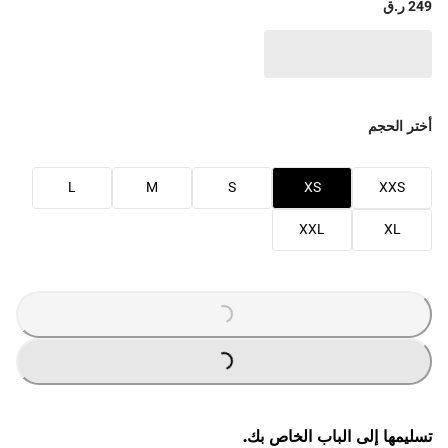
249 ر.ق
أختر الحجم
L
M
S
XS
XXS
XXL
XL
G
.
G
.
L
O
A
D
I
N
.
.
L
O
A
D
I
N
.
.
تسليمها إلى الباب الخاص بك.