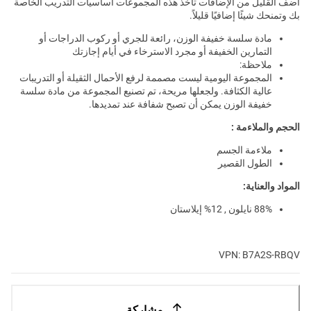
أضف القليل من الإضافات تأخذ هذه المجموعات أساسيات التدريب الخاصة
بك وتمنحك شيئًا إضافيًا قليلاً.
مادة سلسة خفيفة الوزن، رائعة للجري أو ركوب الدراجات أو
التمارين الخفيفة أو مجرد الاسترخاء في أيام إجازتك
ملاحظة:
المجموعة اليومية ليست مصممة لرفع الأحمال الثقيلة أو التدريبات
عالية الكثافة. ولجعلها مريحة، تم تصنيع المجموعة من مادة سلسة
خفيفة الوزن يمكن أن تصبح شفافة عند تمديدها.
الحجم والملاءمة :
ملاءمة الجسم
الطول القصير
المواد والعناية:
88% نايلون , 12% إيلاستان
VPN: B7A2S-RBQV
مشاركة