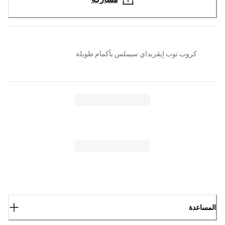
كروب توب إيڤريداي سيملس بأكمام طويلة
المساعدة