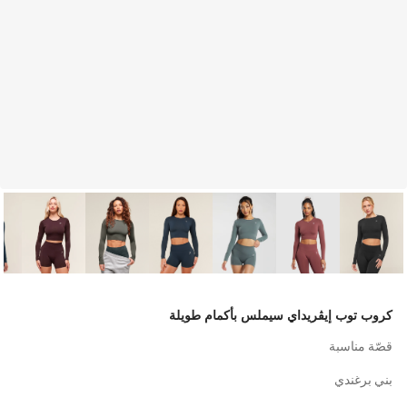
كروب توب إيڤريداي سيملس بأكمام طويلة
قصّة مناسبة
بني برغندي