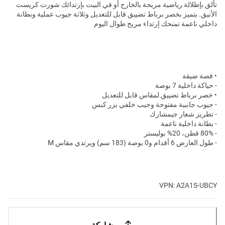
تألق بإطلالة رياضية مريحة بالخارج أو في البيت بإرتدائك شورت كريست
الأنيق. يتميز بخصر برباط تضييق قابل للتعديل وثلاثة جيوب عملية وبطانة
داخلي ناعمة تمنحك إرتداء مريح طوال اليوم
• قصة ضيقة
- حياكة داخلية 7 بوصة
• خصر برباط تضييق لمقاس قابل للتعديل
- جيوب جانبية مفتوحة وجيب خلفي بزر كبس
- تطريز شعار جيمشارك
- بطانة داخلية ناعمة
- 80% قطن، 20% بوليستر
- طول العارض 6 أقدام و0 بوصة (183 سم) ويرتدي مقاس M
VPN: A2A1S-UBCY