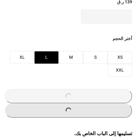
139 ر.ق
أختر الحجم
XL
L
M
S
XS
XXL
O
A
D
I
N
G
.
.
L
.
O
A
D
I
N
G
.
.
L
.
تسليمها إلى الباب الخاص بك.