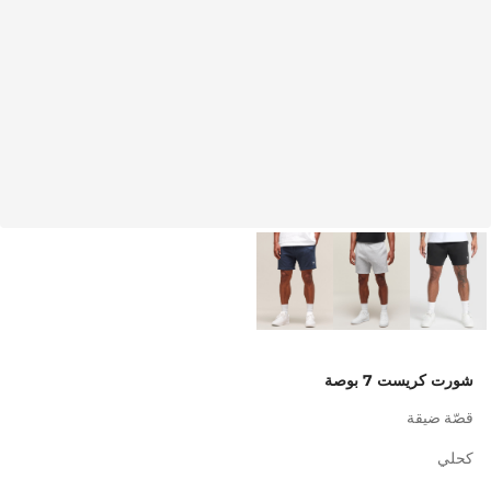
شورت كريست 7 بوصة
قصّة ضيقة
كحلي