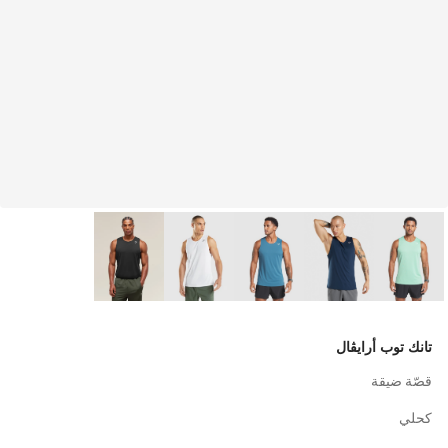
تانك توب أرايڤال
قصّة ضيقة
كحلي