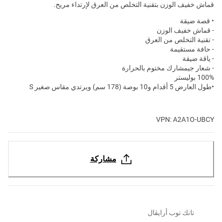
قماش خفيف الوزن بتقنية التخلص من العرق لإرتداء مريح.
• قصة ضيقة
- قماش خفيف الوزن
- تقنية التخلص من العرق
- حافة مستقيمة
- ياقة ضيقة
- شعار جيمشارك مختوم بالحرارة
100% بوليستر
•طول العارض
5 أقدام و10 بوصة (178 سم) ويرتدي مقاس صغير S
VPN: A2A1O-UBCY
مشاركة
تانك توب أرايڤال