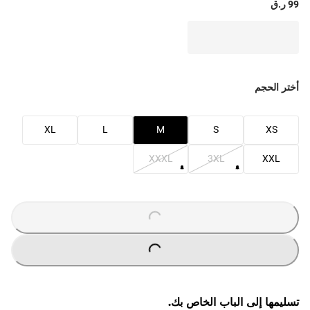
99 ر.ق
أختر الحجم
XL
L
M
S
XS
XXXL
3XL
XXL
O
A
D
I
N
G
.
.
L
.
O
A
D
I
N
G
.
.
L
.
تسليمها إلى الباب الخاص بك.