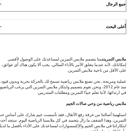
جمع الرجال
أعلى البحث
ملابس التمرين
قمنا بتصمم ملابس التمرين لمساعدتك على الوصول لأقصى
إمكاناتك. لأنه عندما يتعلق الأمر بالأداء المثالي، يجب ألا يكون هناك أي عوائق،
على الأقل من ناحية ملابس التمرين.
عملية ومريحة، نحن نصنع ملابس رياضية تسمح لك بالحركة بحرية وبدون قيود.
منذ عام 2012، ونحن نقوم بتصميم وابتكار ملابس التمرين التي يرغب الرياضيو
في ارتدائها، لأننا نعلم جيدًا التمرين ومطلبات المتدربين.
ملابس رياضية من وحي صالات الجيم
استلهمنا أصالتنا من غرفة رفع الأثقال، فقد تأسست جيم شارك على أساس ح
التمرين، وهذا الشغف ما زال يتجسد في كل ملابسنا الرياضية اليوم. ستجد أحد
ابتكاراتنا في ملابس الجيم والإكسسوارات لمساعدتك على الأداء بأفضل ما لدي