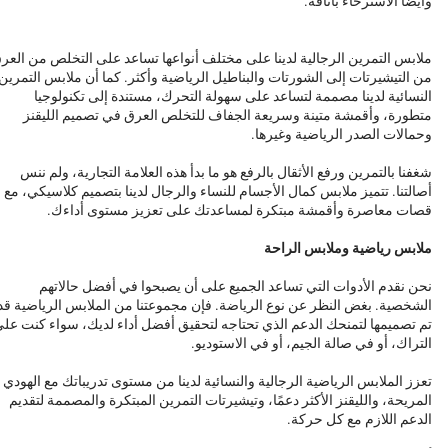
وأيضًا الاسترخاء بأناقة.
ملابس التمرين الرجالية لدينا على مختلف أنواعها تساعد على التخلص من العر
من التيشيرتات إلى الشورتات والبناطيل الرياضية وأكثر. كما أن ملابس التمرين
النسائية لدينا مصممة لتساعد على سهولة التحرك، مستندة إلى تكنولوجيا
متطورة، وأقمشة متينة وسريعة الجفاف للتخلص العرق في تصميم الليقنز
وحمالات الصدر الرياضية وغيرها.
شغفنا بالتمرين ورفع الأثقال بالرفع هو ما بدأ هذه العلامة التجارية، ولم ننس
أصالتنا. تتميز ملابس كمال الأجسام للنساء والرجال لدينا بتصميم كلاسيكي، مع
قصات معاصرة وأقمشة مبتكرة لمساعدتك على تعزيز مستوى أداءك.
ملابس رياضية وملابس الراحة
نحن نقدم الأدوات التي تساعد الجميع على أن يصبحوا في أفضل حالاتهم
الشخصية. بغض النظر عن نوع الرياضة. فإن مجموعتنا من الملابس الرياضية قد
تم تصميمها لتمنحك الدعم الذي تحتاجه لتحقيق أفضل أداء لديك، سواء كنت عل
التراك، أو في صالة الجيم، أو في الاستوديو.
تعزز الملابس الرياضية الرجالية والنسائية لدينا من مستوى تدريباتك مع الهودي
المريحة، والليقنز الأكثر دعمًا، وتيشيرتات التمرين المبتكرة والمصممة لتقديم
الدعم اللازم مع كل حركة.