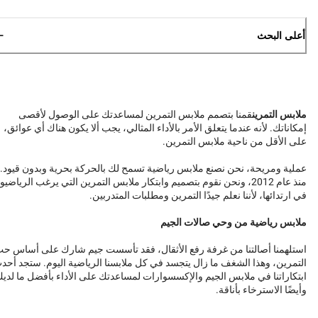
أعلى البحث
ملابس التمرين
قمنا بتصمم ملابس التمرين لمساعدتك على الوصول لأقصى
إمكاناتك. لأنه عندما يتعلق الأمر بالأداء المثالي، يجب ألا يكون هناك أي عوائق،
على الأقل من ناحية ملابس التمرين.
عملية ومريحة، نحن نصنع ملابس رياضية تسمح لك بالحركة بحرية وبدون قيود.
منذ عام 2012، ونحن نقوم بتصميم وابتكار ملابس التمرين التي يرغب الرياضيو
في ارتدائها، لأننا نعلم جيدًا التمرين ومطلبات المتدربين.
ملابس رياضية من وحي صالات الجيم
استلهمنا أصالتنا من غرفة رفع الأثقال، فقد تأسست جيم شارك على أساس ح
التمرين، وهذا الشغف ما زال يتجسد في كل ملابسنا الرياضية اليوم. ستجد أحد
ابتكاراتنا في ملابس الجيم والإكسسوارات لمساعدتك على الأداء بأفضل ما لدي
وأيضًا الاسترخاء بأناقة.