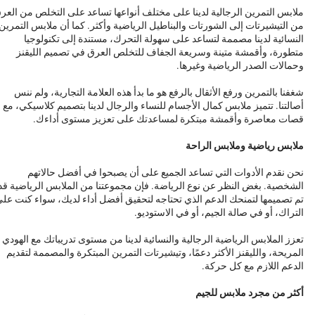
ملابس التمرين الرجالية لدينا على مختلف أنواعها تساعد على التخلص من العر
من التيشيرتات إلى الشورتات والبناطيل الرياضية وأكثر. كما أن ملابس التمرين
النسائية لدينا مصممة لتساعد على سهولة التحرك، مستندة إلى تكنولوجيا
متطورة، وأقمشة متينة وسريعة الجفاف للتخلص العرق في تصميم الليقنز
وحمالات الصدر الرياضية وغيرها.
شغفنا بالتمرين ورفع الأثقال بالرفع هو ما بدأ هذه العلامة التجارية، ولم ننس
أصالتنا. تتميز ملابس كمال الأجسام للنساء والرجال لدينا بتصميم كلاسيكي، مع
قصات معاصرة وأقمشة مبتكرة لمساعدتك على تعزيز مستوى أداءك.
ملابس رياضية وملابس الراحة
نحن نقدم الأدوات التي تساعد الجميع على أن يصبحوا في أفضل حالاتهم
الشخصية. بغض النظر عن نوع الرياضة. فإن مجموعتنا من الملابس الرياضية قد
تم تصميمها لتمنحك الدعم الذي تحتاجه لتحقيق أفضل أداء لديك، سواء كنت عل
التراك، أو في صالة الجيم، أو في الاستوديو.
تعزز الملابس الرياضية الرجالية والنسائية لدينا من مستوى تدريباتك مع الهودي
المريحة، والليقنز الأكثر دعمًا، وتيشيرتات التمرين المبتكرة والمصممة لتقديم
الدعم اللازم مع كل حركة.
أكثر من مجرد ملابس للجيم