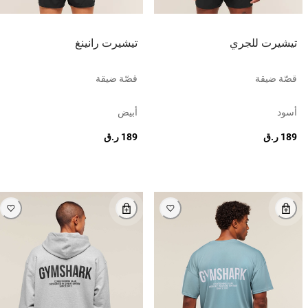
تيشيرت للجري
تيشيرت رانينغ
قصّة ضيقة
قصّة ضيقة
أسود
أبيض
189 ر.ق
189 ر.ق