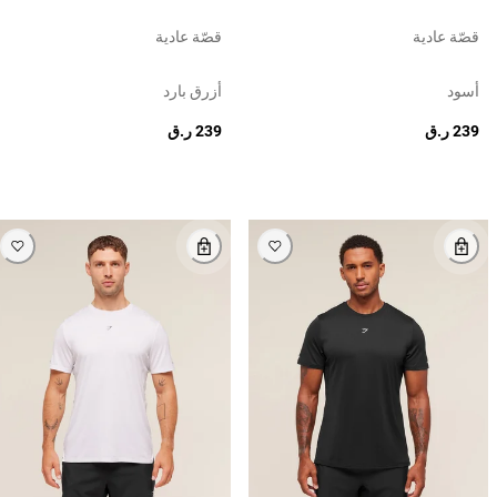
قصّة عادية
قصّة عادية
أسود
أزرق بارد
239 ر.ق
239 ر.ق