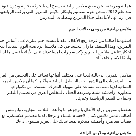
عملية ومريحة، نحن نصنع ملابس رياضية تسمح لك بالحركة بحرية وبدون قيود.
منذ عام 2012، ونحن نقوم بتصميم وابتكار ملابس التمرين التي يرغب الرياضيو
في ارتدائها، لأننا نعلم جيدًا التمرين ومطلبات المتدربين.
ملابس رياضية من وحي صالات الجيم
استلهمنا أصالتنا من غرفة رفع الأثقال، فقد تأسست جيم شارك على أساس ح
التمرين، وهذا الشغف ما زال يتجسد في كل ملابسنا الرياضية اليوم. ستجد أحد
ابتكاراتنا في ملابس الجيم والإكسسوارات لمساعدتك على الأداء بأفضل ما لدي
وأيضًا الاسترخاء بأناقة.
ملابس التمرين الرجالية لدينا على مختلف أنواعها تساعد على التخلص من العر
من التيشيرتات إلى الشورتات والبناطيل الرياضية وأكثر. كما أن ملابس التمرين
النسائية لدينا مصممة لتساعد على سهولة التحرك، مستندة إلى تكنولوجيا
متطورة، وأقمشة متينة وسريعة الجفاف للتخلص العرق في تصميم الليقنز
وحمالات الصدر الرياضية وغيرها.
شغفنا بالتمرين ورفع الأثقال بالرفع هو ما بدأ هذه العلامة التجارية، ولم ننس
أصالتنا. تتميز ملابس كمال الأجسام للنساء والرجال لدينا بتصميم كلاسيكي، مع
قصات معاصرة وأقمشة مبتكرة لمساعدتك على تعزيز مستوى أداءك.
ملابس رياضية وملابس الراحة