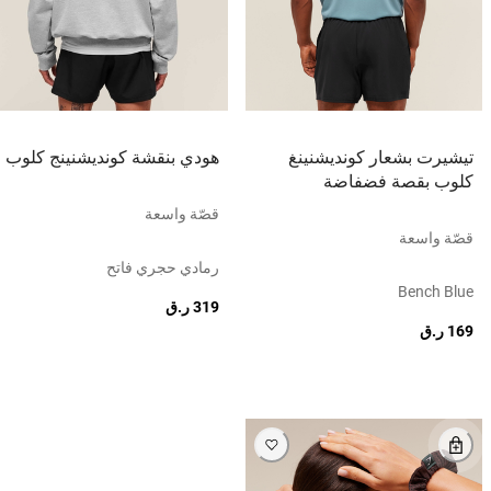
تيشيرت بشعار كونديشنينغ
هودي بنقشة كونديشنينج كلوب
كلوب بقصة فضفاضة
قصّة واسعة
قصّة واسعة
رمادي حجري فاتح
Bench Blue
319 ر.ق
169 ر.ق