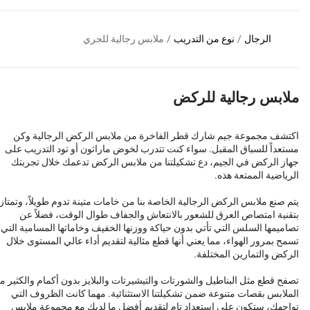
الرجال
/
نوع من التدريب
/
ملابس رجالية للجري
ملابس رجالية للركض
اكتشف مجموعة جيم شارك قطر الفاخرة من ملابس الركض الرجالية وكن
مستعداً للسباق المقبل. سواء كنت تتدرب لخوض ماراثون أو تود التدريب على
جهاز الركض في الجيم، دع تشكيلتنا من ملابس الركض تدعمك خلال تجربتك
الرياضية الممتعة هذه.
يتم صنع ملابس الركض الرجالية الخاصة بنا من خامات متينة تدوم طويلاً، وتمتاز
بتقنية امتصاص العرق للشعور بالانتعاش والجفاف طوال الوقت، فضلاً عن
تصاميمها السلس التي تأتي بدون حياكة ووزنها الخفيف وخاماتها المسامية التي
تسمح بمرور الهواء، مما يعني أنها قطع مثالية لتقديم أداء عالي المستوى خلال
الركض والتمارين المختلفة.
تصفح قطع مثل البناطيل والشورتات والتيشيرتات والبلايز بدون أكمام والكثير م
الملابس بقصات متنوعة ضمن تشكيلتنا الاستثنائية. مهما كانت الظروف التي
تواجهك، ستكون على استعداد تام لتقديم أفضل ما لديك مع مجموعة ملابس