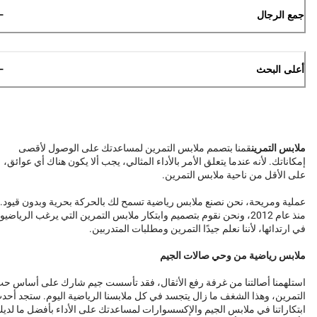
جمع الرجال
أعلى البحث
ملابس التمرين
قمنا بتصمم ملابس التمرين لمساعدتك على الوصول لأقصى
إمكاناتك. لأنه عندما يتعلق الأمر بالأداء المثالي، يجب ألا يكون هناك أي عوائق،
على الأقل من ناحية ملابس التمرين.
عملية ومريحة، نحن نصنع ملابس رياضية تسمح لك بالحركة بحرية وبدون قيود.
منذ عام 2012، ونحن نقوم بتصميم وابتكار ملابس التمرين التي يرغب الرياضيو
في ارتدائها، لأننا نعلم جيدًا التمرين ومطلبات المتدربين.
ملابس رياضية من وحي صالات الجيم
استلهمنا أصالتنا من غرفة رفع الأثقال، فقد تأسست جيم شارك على أساس ح
التمرين، وهذا الشغف ما زال يتجسد في كل ملابسنا الرياضية اليوم. ستجد أحد
ابتكاراتنا في ملابس الجيم والإكسسوارات لمساعدتك على الأداء بأفضل ما لدي