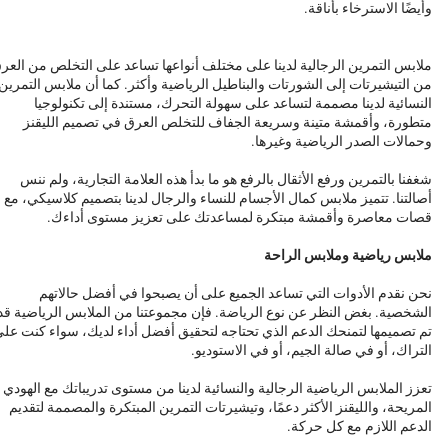
وأيضًا الاسترخاء بأناقة.
ملابس التمرين الرجالية لدينا على مختلف أنواعها تساعد على التخلص من العر
من التيشيرتات إلى الشورتات والبناطيل الرياضية وأكثر. كما أن ملابس التمرين
النسائية لدينا مصممة لتساعد على سهولة التحرك، مستندة إلى تكنولوجيا
متطورة، وأقمشة متينة وسريعة الجفاف للتخلص العرق في تصميم الليقنز
وحمالات الصدر الرياضية وغيرها.
شغفنا بالتمرين ورفع الأثقال بالرفع هو ما بدأ هذه العلامة التجارية، ولم ننس
أصالتنا. تتميز ملابس كمال الأجسام للنساء والرجال لدينا بتصميم كلاسيكي، مع
قصات معاصرة وأقمشة مبتكرة لمساعدتك على تعزيز مستوى أداءك.
ملابس رياضية وملابس الراحة
نحن نقدم الأدوات التي تساعد الجميع على أن يصبحوا في أفضل حالاتهم
الشخصية. بغض النظر عن نوع الرياضة. فإن مجموعتنا من الملابس الرياضية قد
تم تصميمها لتمنحك الدعم الذي تحتاجه لتحقيق أفضل أداء لديك، سواء كنت عل
التراك، أو في صالة الجيم، أو في الاستوديو.
تعزز الملابس الرياضية الرجالية والنسائية لدينا من مستوى تدريباتك مع الهودي
المريحة، والليقنز الأكثر دعمًا، وتيشيرتات التمرين المبتكرة والمصممة لتقديم
الدعم اللازم مع كل حركة.