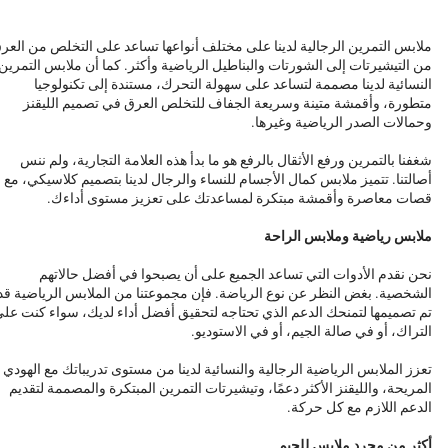
ملابس التمرين الرجالية لدينا على مختلف أنواعها تساعد على التخلص من العر
من التيشيرتات إلى الشورتات والبناطيل الرياضية وأكثر. كما أن ملابس التمرين
النسائية لدينا مصممة لتساعد على سهولة التحرك، مستندة إلى تكنولوجيا
متطورة، وأقمشة متينة وسريعة الجفاف للتخلص العرق في تصميم الليقنز
وحمالات الصدر الرياضية وغيرها.
شغفنا بالتمرين ورفع الأثقال بالرفع هو ما بدأ هذه العلامة التجارية، ولم ننس
أصالتنا. تتميز ملابس كمال الأجسام للنساء والرجال لدينا بتصميم كلاسيكي، مع
قصات معاصرة وأقمشة مبتكرة لمساعدتك على تعزيز مستوى أداءك.
ملابس رياضية وملابس الراحة
نحن نقدم الأدوات التي تساعد الجميع على أن يصبحوا في أفضل حالاتهم
الشخصية. بغض النظر عن نوع الرياضة. فإن مجموعتنا من الملابس الرياضية قد
تم تصميمها لتمنحك الدعم الذي تحتاجه لتحقيق أفضل أداء لديك، سواء كنت عل
التراك، أو في صالة الجيم، أو في الاستوديو.
تعزز الملابس الرياضية الرجالية والنسائية لدينا من مستوى تدريباتك مع الهودي
المريحة، والليقنز الأكثر دعمًا، وتيشيرتات التمرين المبتكرة والمصممة لتقديم
الدعم اللازم مع كل حركة.
أكثر من مجرد ملابس للجيم