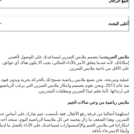
جمع الرجال
أعلى البحث
ملابس التمرين
قمنا بتصمم ملابس التمرين لمساعدتك على الوصول لأقصى
إمكاناتك. لأنه عندما يتعلق الأمر بالأداء المثالي، يجب ألا يكون هناك أي عوائق،
على الأقل من ناحية ملابس التمرين.
عملية ومريحة، نحن نصنع ملابس رياضية تسمح لك بالحركة بحرية وبدون قيود.
منذ عام 2012، ونحن نقوم بتصميم وابتكار ملابس التمرين التي يرغب الرياضيو
في ارتدائها، لأننا نعلم جيدًا التمرين ومطلبات المتدربين.
ملابس رياضية من وحي صالات الجيم
استلهمنا أصالتنا من غرفة رفع الأثقال، فقد تأسست جيم شارك على أساس ح
التمرين، وهذا الشغف ما زال يتجسد في كل ملابسنا الرياضية اليوم. ستجد أحد
ابتكاراتنا في ملابس الجيم والإكسسوارات لمساعدتك على الأداء بأفضل ما لدي
وأيضًا الاسترخاء بأناقة.